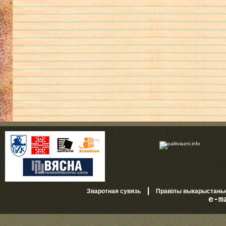
|
Зваротная сувязь
Правілы выкарыстань
e-m