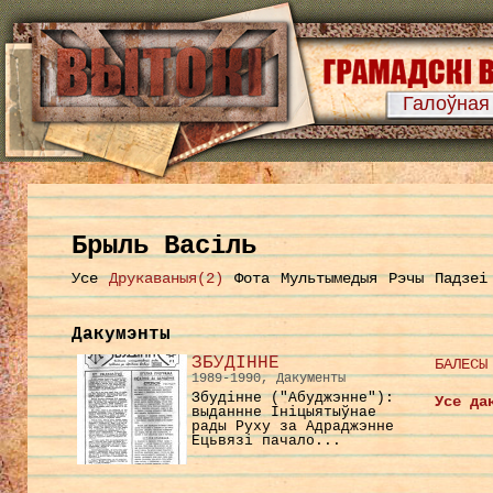
Галоўная
Брыль Васіль
Усе
Друкаваныя(2)
Фота
Мультымедыя
Рэчы
Падзеі
Дакумэнты
ЗБУДІННЕ
БАЛЕСЫ
1989-1990, Дакументы
Збудiнне ("Абуджэнне"):
Усе да
выданнне Iнiцыятыўнае
рады Руху за Адраджэнне
Ецьвязi пачало...