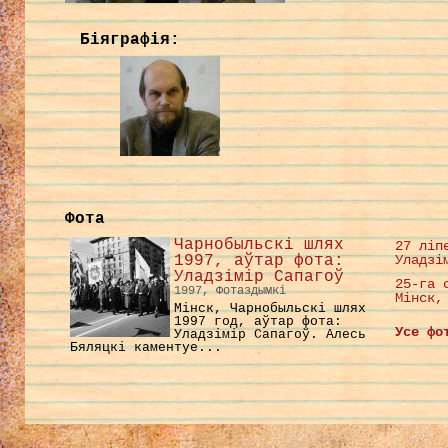
Біяграфія:
Фота
Чарнобыльскі шлях
27 ліп
1997, аўтар фота:
Уладзі
Уладзімір Сапагоў
25-га 
1997, Фотаздымкі
Мінск,
Мінск, Чарнобыльскі шлях
1997 год, аўтар фота:
Усе фо
Уладзімір Сапагоў. Алесь
Бяляцкі каментуе...