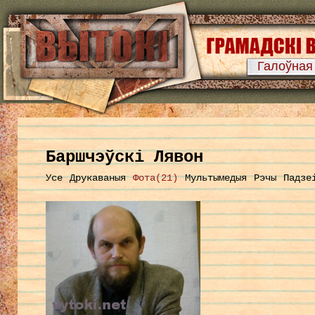
Галоўная
Баршчэўскі Лявон
Усе
Друкаваныя
Фота(21)
Мультымедыя
Рэчы
Падзе