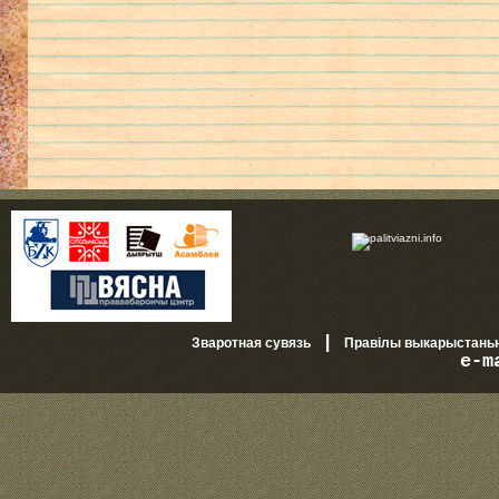
|
Зваротная сувязь
Правілы выкарыстань
e-m