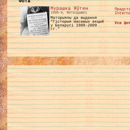
Фота
Мурашка Яўген
Прадст
1990-я, Фотаздымкі
Intern
Матэрыялы да выдання
“Гісторыя масавых акцый
Усе фо
у Беларусі 1988-2009
гг."