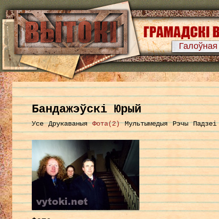
Галоўная
Бандажэўскі Юрый
Усе
Друкаваныя
Фота(2)
Мультымедыя
Рэчы
Падзеі