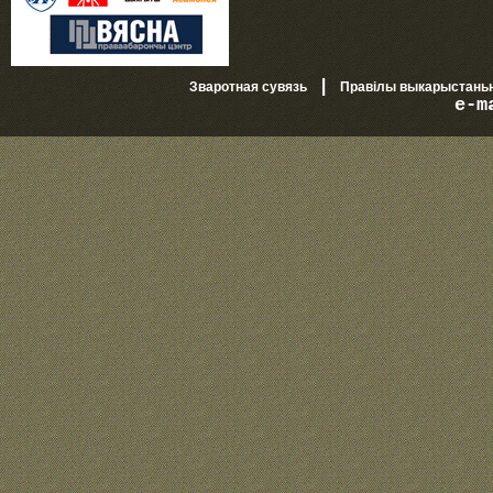
|
Зваротная сувязь
Правілы выкарыстань
e-m