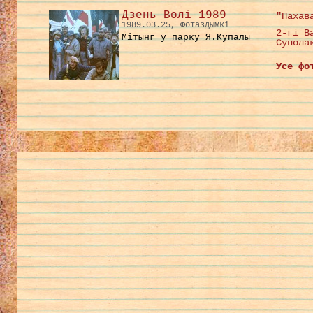
Дзень Волі 1989
"Пахав
1989.03.25, Фотаздымкі
2-гі В
Мітынг у парку Я.Купалы
Супола
Усе фо