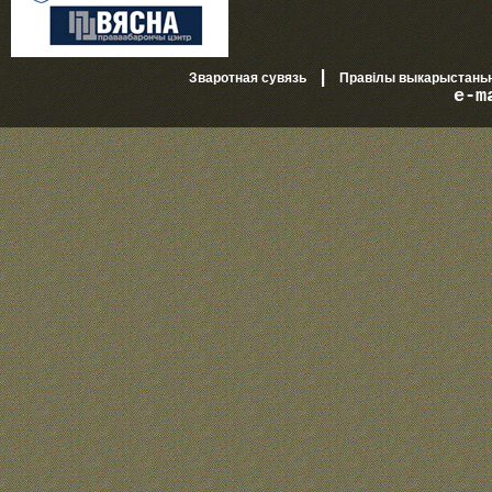
|
Зваротная сувязь
Правілы выкарыстань
e-m