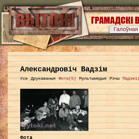
Галоўная
Александровіч Вадзім
Усе
Друкаваныя
Фота(5)
Мультымедыя
Рэчы
Падзеі
Фота