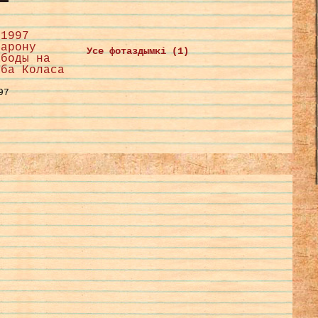
 1997
барону
Усе фотаздымкі (1)
абоды на
уба Коласа
97