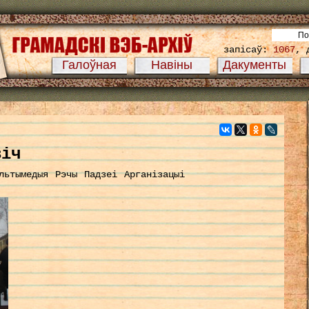
запісаў:
1067
, 
Галоўная
Навіны
Дакументы
віч
льтымедыя
Рэчы
Падзеі
Арганізацыі