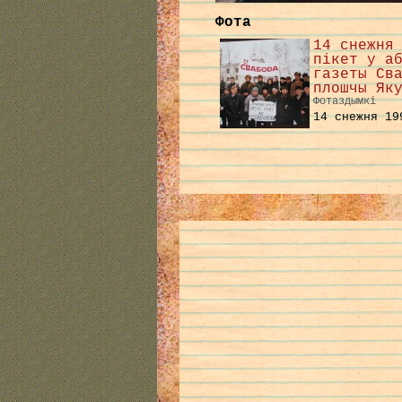
Фота
14 снежня
пікет у а
газеты Св
плошчы Як
Фотаздымкі
14 снежня 19