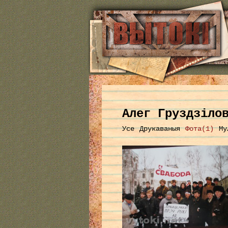
Алег Груздзіло
Усе
Друкаваныя
Фота(1)
Му