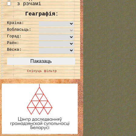
з рэчамі
Геаграфія:
Краіна:
Вобласьць:
Горад:
Раён:
Вёска:
Скінуць фільтр