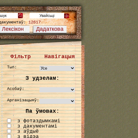
дакументаў:
12617
Лексікон
Дадаткова
Фільтр
Навігацыя
Тып:
З удзелам:
Асобаў:
Арганізацыяў:
Па ўмовах:
з фотаздымкамі
з дакументамі
з аўдыё
з відэа