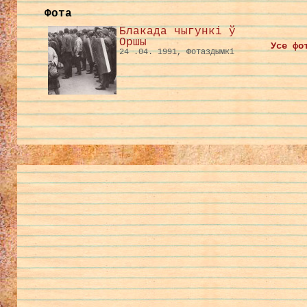
Фота
Блакада чыгункі ў
Оршы
Усе фо
24 .04. 1991, Фотаздымкі