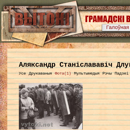
Галоўная
Аляксандр Станіслававіч Длу
Усе
Друкаваныя
Фота(1)
Мультымедыя
Рэчы
Падзеі