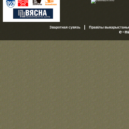
|
Зваротная сувязь
Правілы выкарыстань
e-m