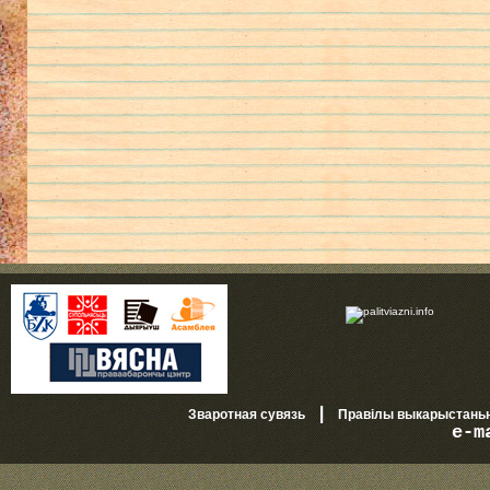
|
Зваротная сувязь
Правілы выкарыстань
e-m