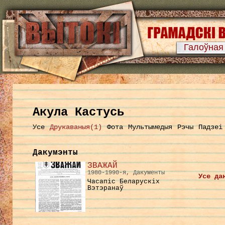
Галоўная
Акула Кастусь
Усе
Друкаваныя(1)
Фота
Мультымедыя
Рэчы
Падзеі
Дакумэнты
ЗВАЖАЙ
1980-1990-я, Дакументы
Усе да
Часапіс Беларускіх
Вэтэранаў