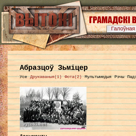
Галоўная
Абразцоў Зьміцер
Усе
Друкаваныя(1)
Фота(2)
Мультымедыя
Рэчы
Пад