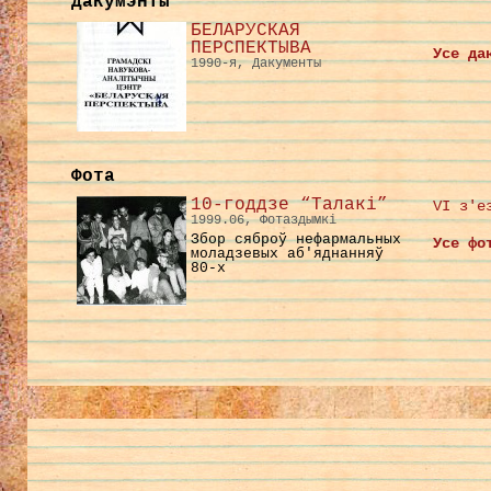
Дакумэнты
БЕЛАРУСКАЯ
ПЕРСПЕКТЫВА
Усе да
1990-я, Дакументы
Фота
10-годдзе “Талакі”
VI з'е
1999.06, Фотаздымкі
Збор сяброў нефармальных
Усе фо
моладзевых аб'яднанняў
80-х