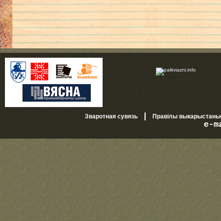
|
Зваротная сувязь
Правілы выкарыстань
e-m