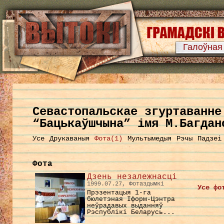
Галоўная
Севастопальскае згуртаванне
“Бацькаўшчына” імя М.Багдан
Усе
Друкаваныя
Фота(1)
Мультымедыя
Рэчы
Падзеі
Фота
Дзень незалежнасці
1999.07.27, Фотаздымкі
Усе фо
Прэзентацыя 1-га
бюлетэная Іформ-Цэнтра
неўрадавых выданняў
Рэспублікі Беларусь...