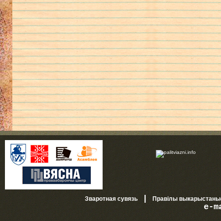
|
Зваротная сувязь
Правілы выкарыстань
e-m