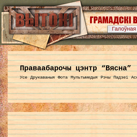
Галоўная
Праваабарочы цэнтр “Вясна”
Усе
Друкаваныя
Фота
Мультымедыя
Рэчы
Падзеі
Ас