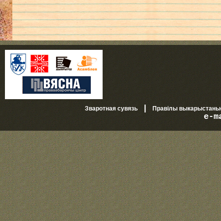
|
Зваротная сувязь
Правілы выкарыстань
e-m