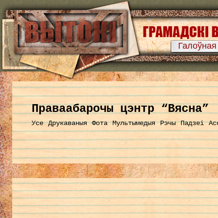
Галоўная
Праваабарочы цэнтр “Вясна”
Усе
Друкаваныя
Фота
Мультымедыя
Рэчы
Падзеі
Ас