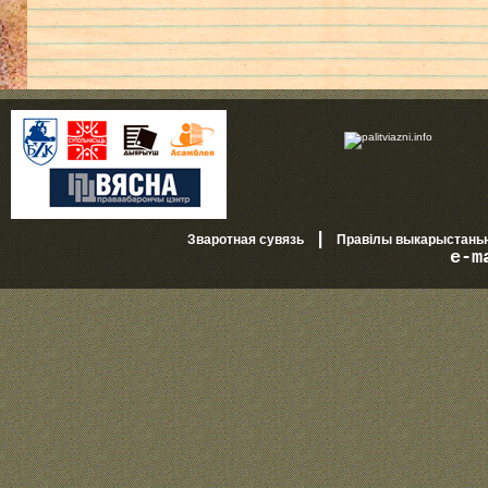
|
Зваротная сувязь
Правілы выкарыстань
e-m