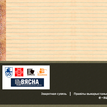
|
Зваротная сувязь
Правілы выкарыстань
e-m