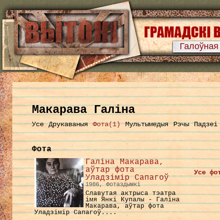
Галоўная
Макарава Галіна
Усе
Друкаваныя
Фота(1)
Мультымедыя
Рэчы
Падзеі
Фота
Галіна Макарава,
аўтар фота
Усе фо
Уладзімір Сапагоў
1986, Фотаздымкі
Славутая актрыса тэатра
імя Янкі Купалы - Галіна
Макарава, аўтар фота
Уладзімір Сапагоў....