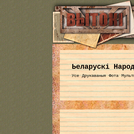
Ьеларускі Наро
Усе
Друкаваныя
Фота
Мульт