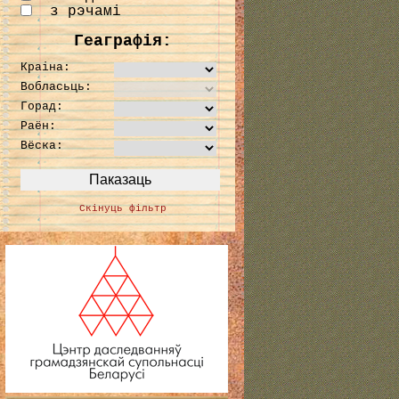
з рэчамі
Геаграфія:
Краіна:
Вобласьць:
Горад:
Раён:
Вёска:
Скінуць фільтр