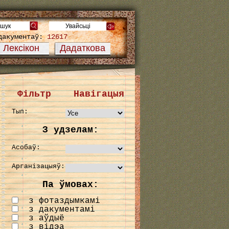
дакументаў:
12617
Лексікон
Дадаткова
Фільтр
Навігацыя
Тып:
З удзелам:
Асобаў:
Арганізацыяў:
Па ўмовах:
з фотаздымкамі
з дакументамі
з аўдыё
з відэа