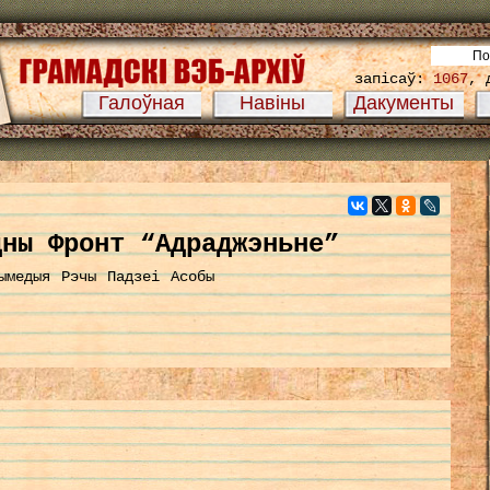
запісаў:
1067
, 
Галоўная
Навіны
Дакументы
дны Фронт “Адраджэньне”
ымедыя
Рэчы
Падзеі
Асобы