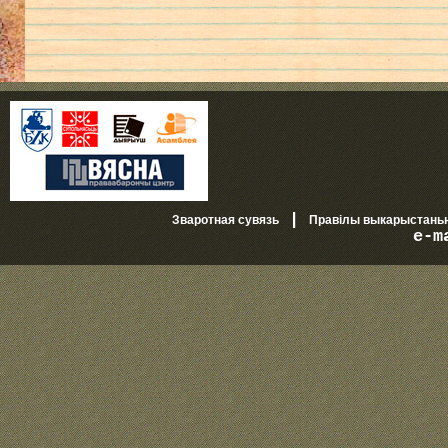
|
Зваротная сувязь
Правілы выкарыстань
e-m