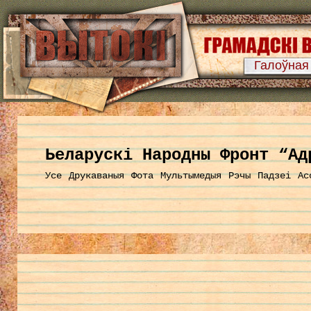
Галоўная
Ьеларускі Народны Фронт “Ад
Усе
Друкаваныя
Фота
Мультымедыя
Рэчы
Падзеі
Ас