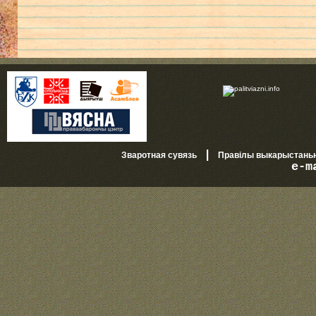
|
Зваротная сувязь
Правілы выкарыстань
e-m