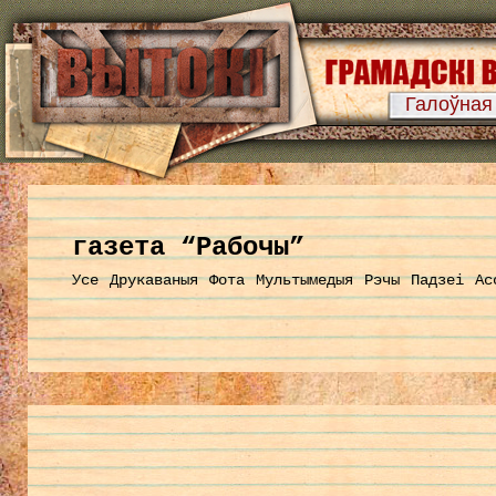
Галоўная
газета “Рабочы”
Усе
Друкаваныя
Фота
Мультымедыя
Рэчы
Падзеі
Ас