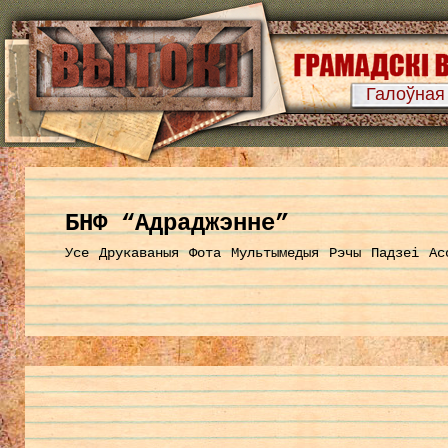
Галоўная
БНФ “Адраджэнне”
Усе
Друкаваныя
Фота
Мультымедыя
Рэчы
Падзеі
Ас