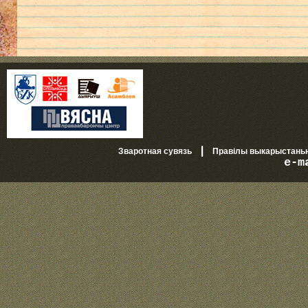
|
Зваротная сувязь
Правілы выкарыстань
e-m