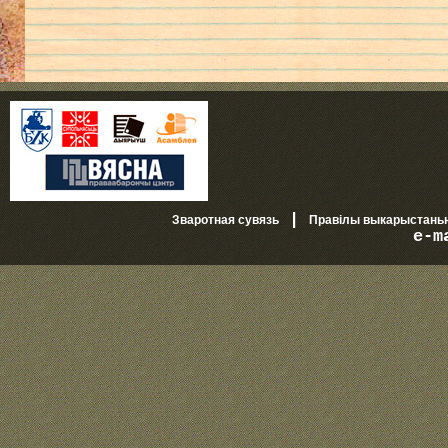
|
Зваротная сувязь
Правілы выкарыстань
e-m