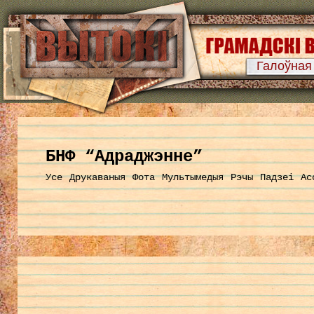
Галоўная
БНФ “Адраджэнне”
Усе
Друкаваныя
Фота
Мультымедыя
Рэчы
Падзеі
Ас