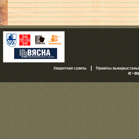
|
Зваротная сувязь
Правілы выкарыстань
e-m