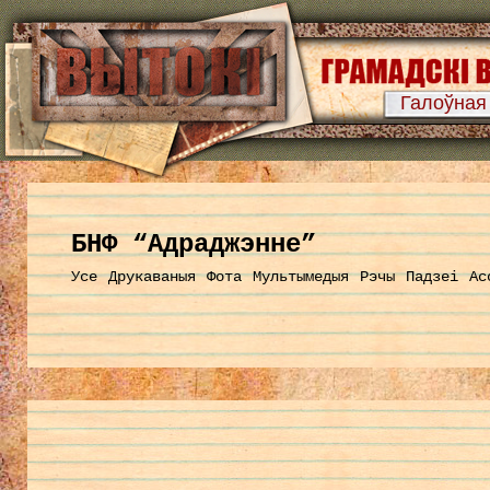
Галоўная
БНФ “Адраджэнне”
Усе
Друкаваныя
Фота
Мультымедыя
Рэчы
Падзеі
Ас