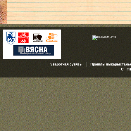
|
Зваротная сувязь
Правілы выкарыстань
e-m