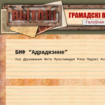
Галоўная
БНФ “Адраджэнне”
Усе
Друкаваныя
Фота
Мультымедыя
Рэчы
Падзеі
Ас