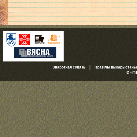
|
Зваротная сувязь
Правілы выкарыстань
e-m