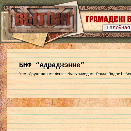
Галоўная
БНФ “Адраджэнне”
Усе
Друкаваныя
Фота
Мультымедыя
Рэчы
Падзеі
Ас