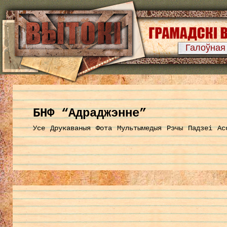
Галоўная
БНФ “Адраджэнне”
Усе
Друкаваныя
Фота
Мультымедыя
Рэчы
Падзеі
Ас