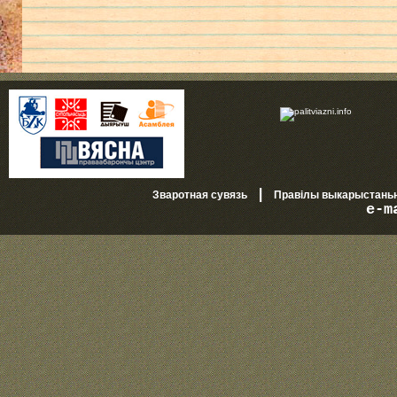
|
Зваротная сувязь
Правілы выкарыстань
e-m