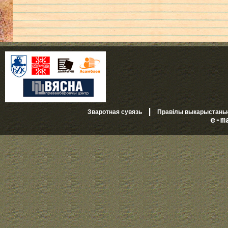
|
Зваротная сувязь
Правілы выкарыстань
e-m