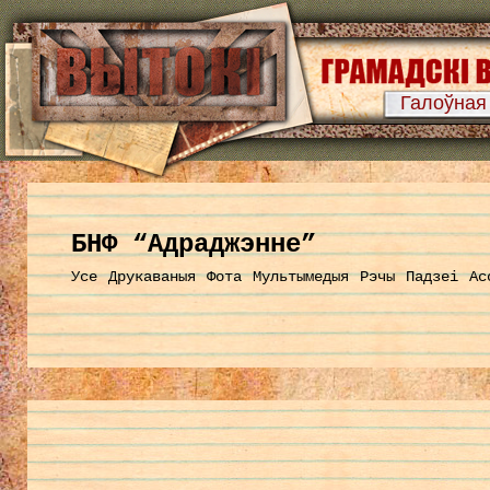
Галоўная
БНФ “Адраджэнне”
Усе
Друкаваныя
Фота
Мультымедыя
Рэчы
Падзеі
Ас