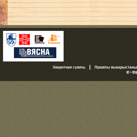
|
Зваротная сувязь
Правілы выкарыстань
e-m