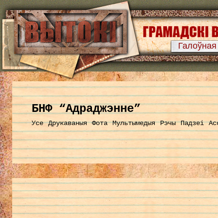
Галоўная
БНФ “Адраджэнне”
Усе
Друкаваныя
Фота
Мультымедыя
Рэчы
Падзеі
Ас