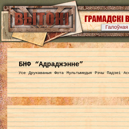
Галоўная
БНФ “Адраджэнне”
Усе
Друкаваныя
Фота
Мультымедыя
Рэчы
Падзеі
Ас