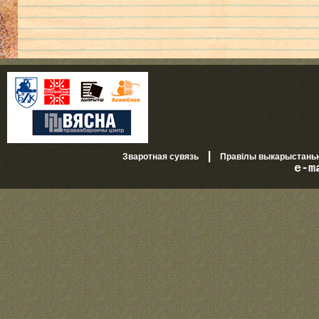
|
Зваротная сувязь
Правілы выкарыстань
e-m