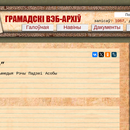
запісаў:
1067
, 
Галоўная
Навіны
Дакументы
е”
ымедыя
Рэчы
Падзеі
Асобы