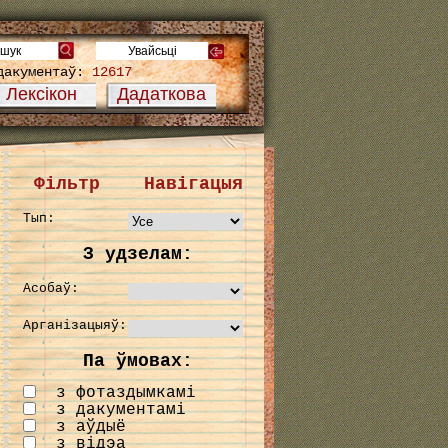
дакументаў:
12617
Лексікон
Дадаткова
Фільтр
Навігацыя
Тып:
З удзелам:
Асобаў:
Арганізацыяў:
Па ўмовах:
з фотаздымкамі
з дакументамі
з аўдыё
з відэа