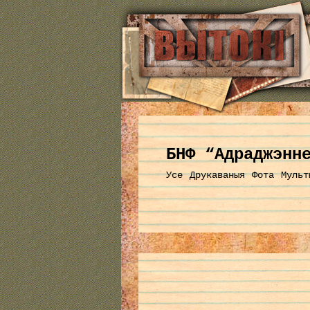
БНФ “Адраджэнн
Усе
Друкаваныя
Фота
Мульт