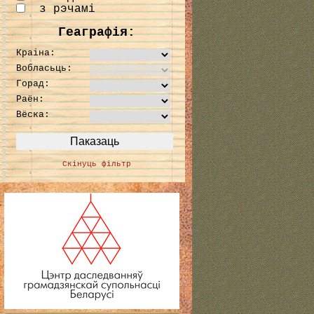
з рэчамі
Геаграфія:
Краіна:
Вобласьць:
Горад:
Раён:
Вёска:
Скінуць фільтр