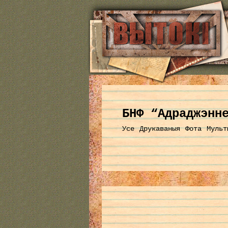
БНФ “Адраджэнн
Усе
Друкаваныя
Фота
Мульт