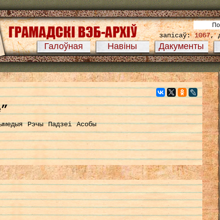
запісаў:
1067
, 
Галоўная
Навіны
Дакументы
е”
ымедыя
Рэчы
Падзеі
Асобы