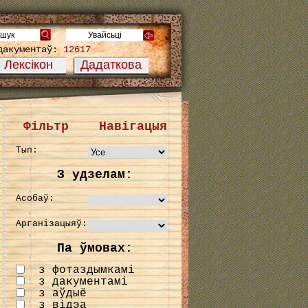
дакументаў:
12617
Лексікон
Дадаткова
Фільтр
Навігацыя
Тып:
З удзелам:
Асобаў:
Арганізацыяў:
Па ўмовах:
з фотаздымкамі
з дакументамі
з аўдыё
з відэа