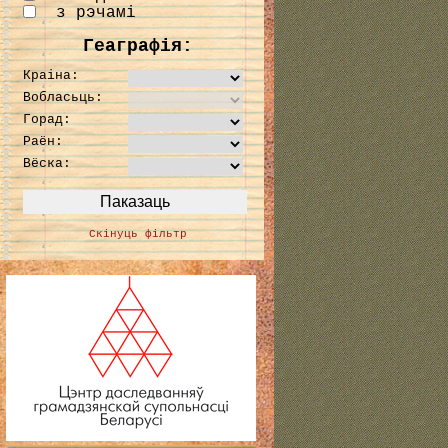
з рэчамі
Геаграфія:
Краіна:
Вобласьць:
Горад:
Раён:
Вёска:
Скінуць фільтр