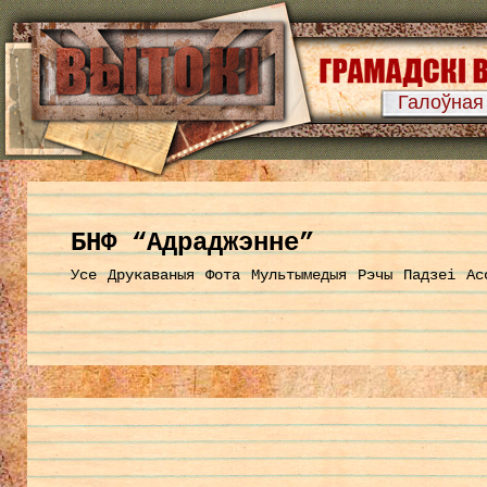
Галоўная
БНФ “Адраджэнне”
Усе
Друкаваныя
Фота
Мультымедыя
Рэчы
Падзеі
Ас