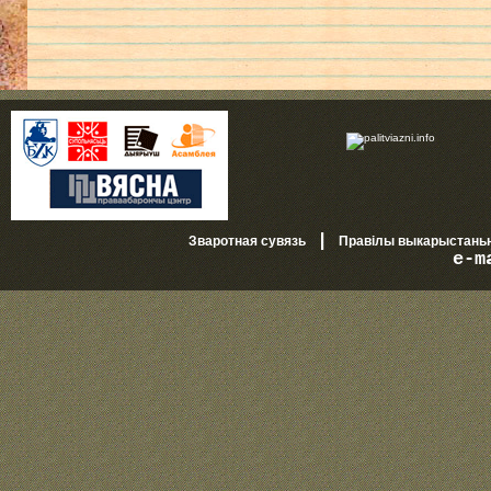
|
Зваротная сувязь
Правілы выкарыстань
e-m