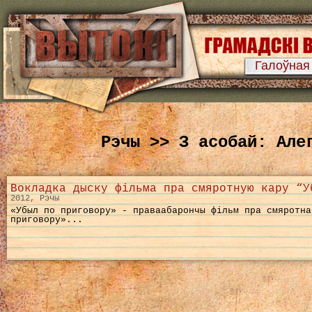
Галоўная
Рэчы >> З асобай: Але
Вокладка дыску фільма пра смяротную кару “У
2012, Рэчы
«Убыл по приговору» - праваабарончы фільм пра смяротн
приговору»...