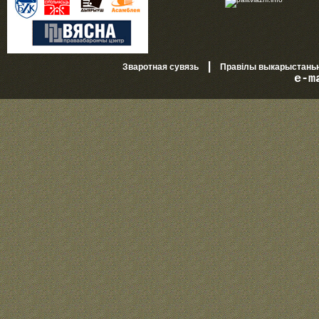
|
Зваротная сувязь
Правілы выкарыстань
e-m