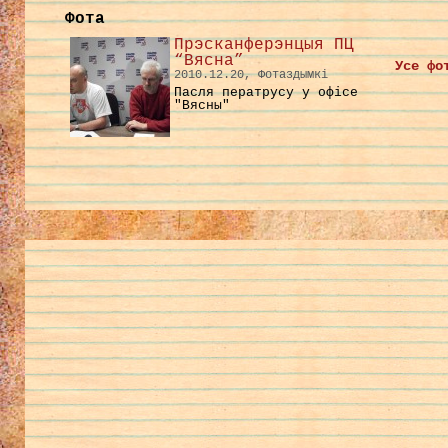
Фота
Прэсканферэнцыя ПЦ
“Вясна”
Усе фо
2010.12.20, Фотаздымкі
Пасля ператрусу у офісе
"Вясны"