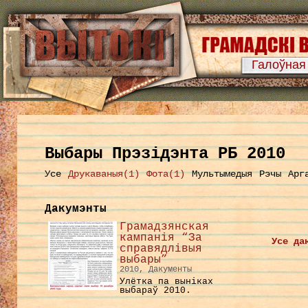
Галоўная
Выбары Прэзідэнта РБ 2010
Усе
Друкаваныя(1)
Фота(1)
Мультымедыя
Рэчы
Арг
Дакумэнты
Грамадзянская
кампанія “За
Усе да
справядлівыя
выбары”
2010, Дакументы
Улётка па выніках
выбараў 2010.