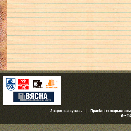
|
Зваротная сувязь
Правілы выкарыстань
e-m