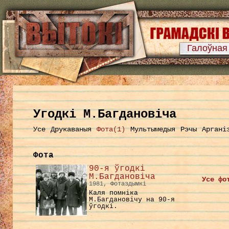
Галоўная
Угодкі М.Багдановіча
Усе
Друкаваныя
Фота(1)
Мультымедыя
Рэчы
Аргані
Фота
90-я ўгодкі
М.Багдановіча
Усе фо
1981, Фотаздымкі
Каля помніка
М.Багдановічу на 90-я
ўгодкі.