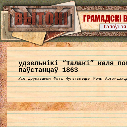
Галоўная
удзельнікі “Талакі” каля по
паўстанцаў 1863
Усе
Друкаваныя
Фота
Мультымедыя
Рэчы
Арганізац