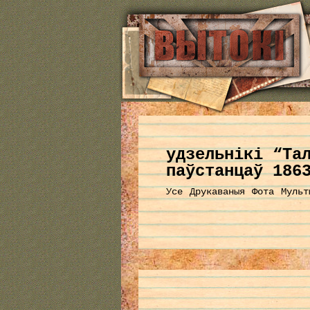
удзельнікі “Та
паўстанцаў 186
Усе
Друкаваныя
Фота
Мульт