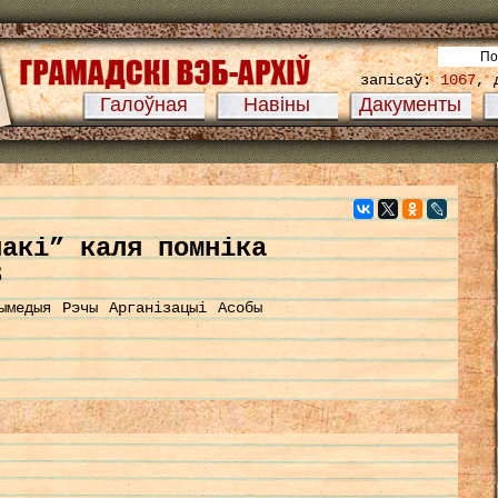
запісаў:
1067
, 
Галоўная
Навіны
Дакументы
лакі” каля помніка
3
ымедыя
Рэчы
Арганізацыі
Асобы