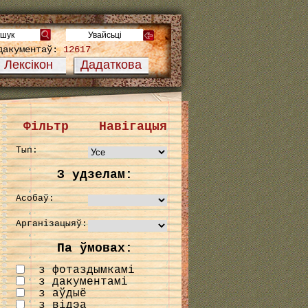
дакументаў:
12617
Лексікон
Дадаткова
Фільтр
Навігацыя
Тып:
З удзелам:
Асобаў:
Арганізацыяў:
Па ўмовах:
з фотаздымкамі
з дакументамі
з аўдыё
з відэа