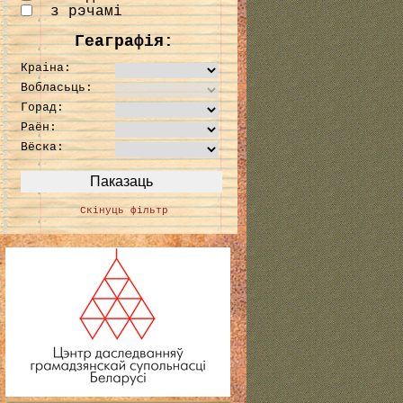
з рэчамі
Геаграфія:
Краіна:
Вобласьць:
Горад:
Раён:
Вёска:
Скінуць фільтр