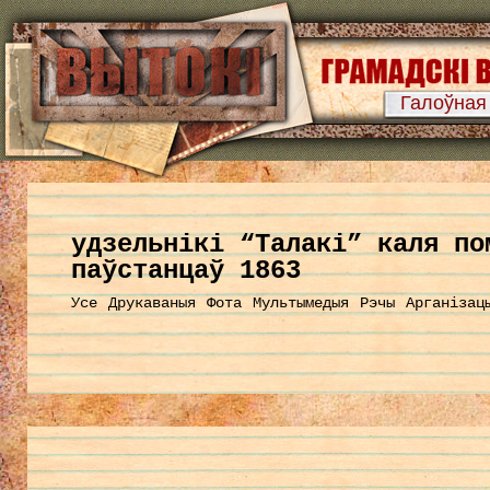
Галоўная
удзельнікі “Талакі” каля по
паўстанцаў 1863
Усе
Друкаваныя
Фота
Мультымедыя
Рэчы
Арганізац