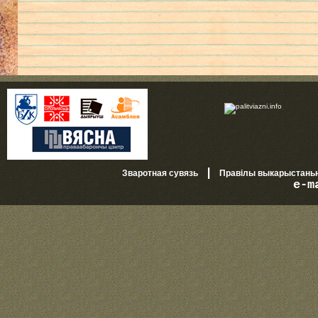
|
Зваротная сувязь
Правілы выкарыстань
e-m