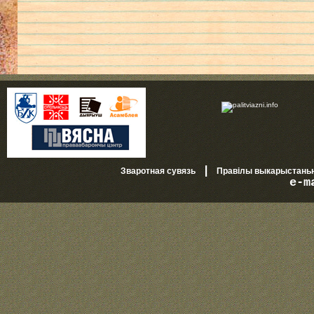
|
Зваротная сувязь
Правілы выкарыстань
e-m