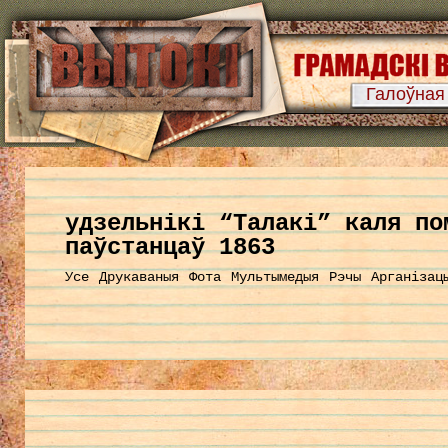
Галоўная
удзельнікі “Талакі” каля по
паўстанцаў 1863
Усе
Друкаваныя
Фота
Мультымедыя
Рэчы
Арганізац