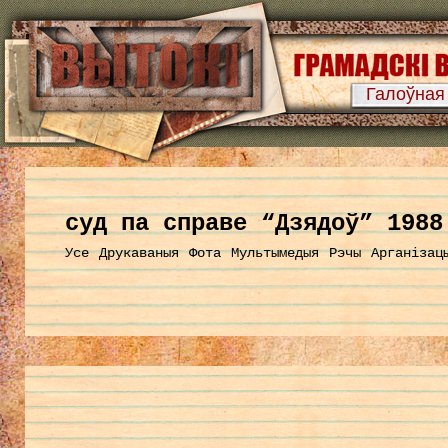
Галоўная
суд па справе “Дзядоў” 1988
Усе
Друкаваныя
Фота
Мультымедыя
Рэчы
Арганізац