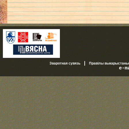
|
Зваротная сувязь
Правілы выкарыстань
e-m