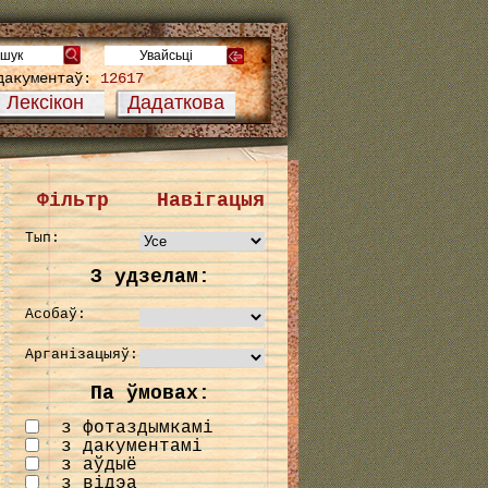
дакументаў:
12617
Лексікон
Дадаткова
Фільтр
Навігацыя
Тып:
З удзелам:
Асобаў:
Арганізацыяў:
Па ўмовах:
з фотаздымкамі
з дакументамі
з аўдыё
з відэа