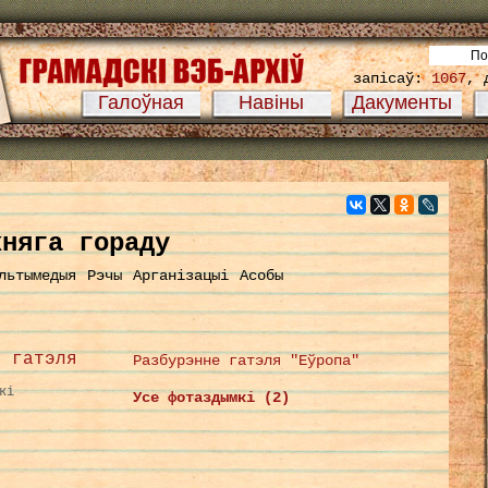
запісаў:
1067
, 
Галоўная
Навіны
Дакументы
хняга гораду
льтымедыя
Рэчы
Арганізацыі
Асобы
е гатэля
Разбурэнне гатэля "Еўропа"
кі
Усе фотаздымкі (2)