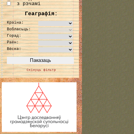
з рэчамі
Геаграфія:
Краіна:
Вобласьць:
Горад:
Раён:
Вёска:
Скінуць фільтр