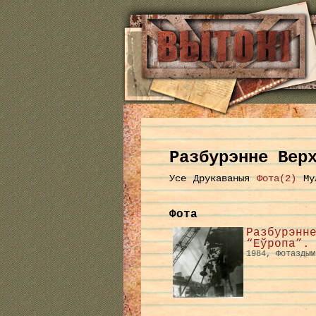
Разбурэнне Вер
Усе
Друкаваныя
Фота(2)
Му
Фота
Разбурэнн
“Еўропа”.
1984, Фотаздым