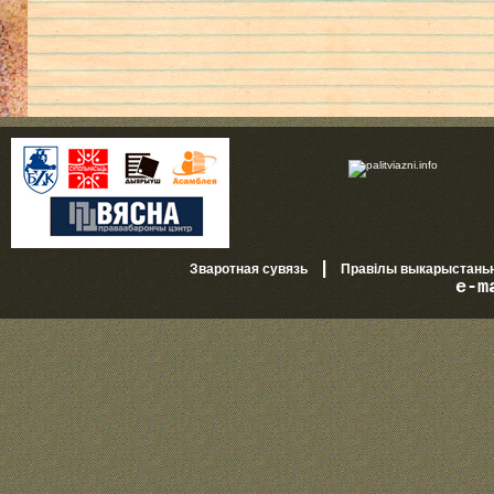
|
Зваротная сувязь
Правілы выкарыстань
e-m