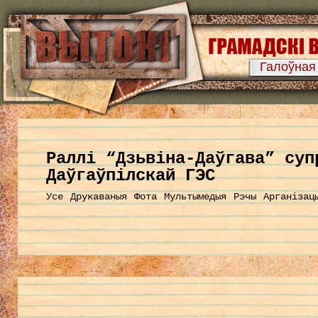
Галоўная
Раллі “Дзьвіна-Даўгава” суп
Даўгаўпілскай ГЭС
Усе
Друкаваныя
Фота
Мультымедыя
Рэчы
Арганізац