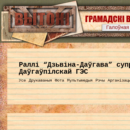
Галоўная
Раллі “Дзьвіна-Даўгава” суп
Даўгаўпілскай ГЭС
Усе
Друкаваныя
Фота
Мультымедыя
Рэчы
Арганізац