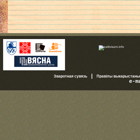
|
Зваротная сувязь
Правілы выкарыстань
e-m