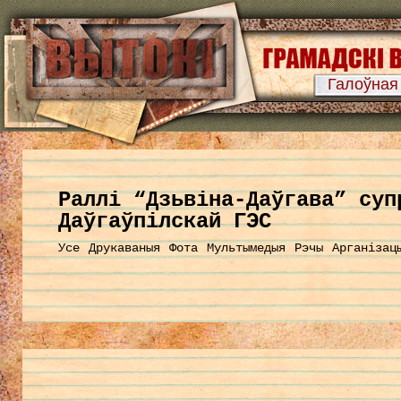
Галоўная
Раллі “Дзьвіна-Даўгава” суп
Даўгаўпілскай ГЭС
Усе
Друкаваныя
Фота
Мультымедыя
Рэчы
Арганізац