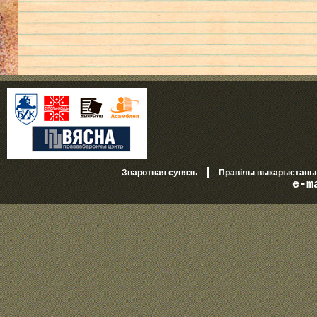
|
Зваротная сувязь
Правілы выкарыстань
e-m