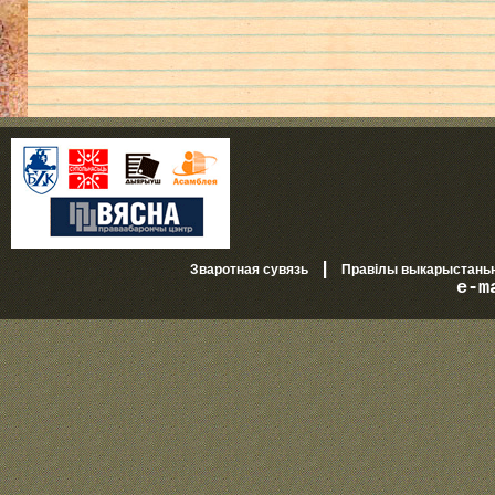
|
Зваротная сувязь
Правілы выкарыстань
e-m