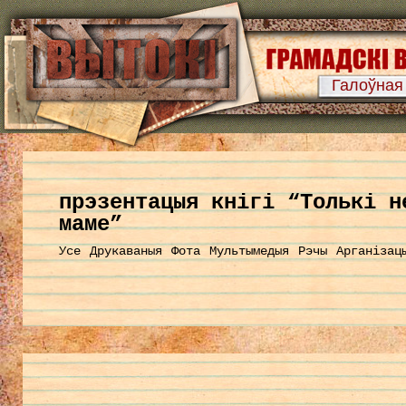
Галоўная
прэзентацыя кнігі “Толькі н
маме”
Усе
Друкаваныя
Фота
Мультымедыя
Рэчы
Арганізац