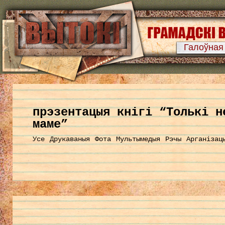
Галоўная
прэзентацыя кнігі “Толькі н
маме”
Усе
Друкаваныя
Фота
Мультымедыя
Рэчы
Арганізац