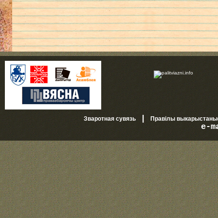
|
Зваротная сувязь
Правілы выкарыстань
e-m