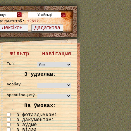
дакументаў:
12617
Лексікон
Дадаткова
Фільтр
Навігацыя
Тып:
З удзелам:
Асобаў:
Арганізацыяў:
Па ўмовах:
з фотаздымкамі
з дакументамі
з аўдыё
з відэа