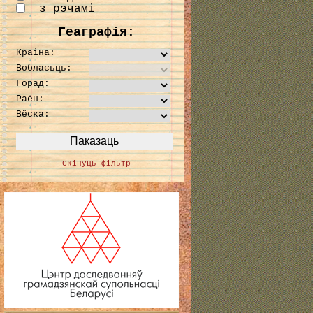
з рэчамі
Геаграфія:
Краіна:
Вобласьць:
Горад:
Раён:
Вёска:
Скінуць фільтр