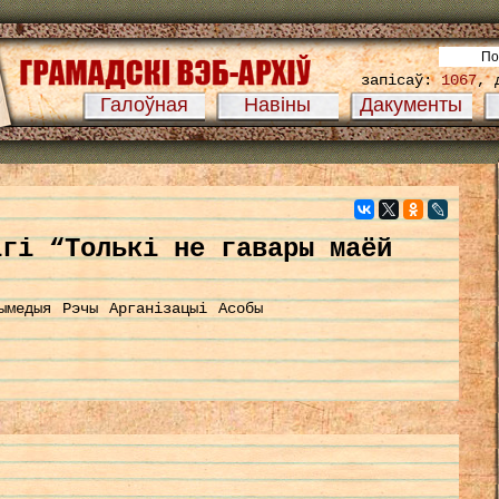
запісаў:
1067
, 
Галоўная
Навіны
Дакументы
ігі “Толькі не гавары маёй
ымедыя
Рэчы
Арганізацыі
Асобы