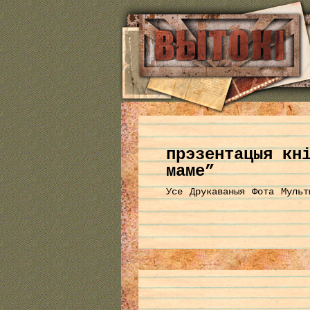
прэзентацыя кн
маме”
Усе
Друкаваныя
Фота
Мульт