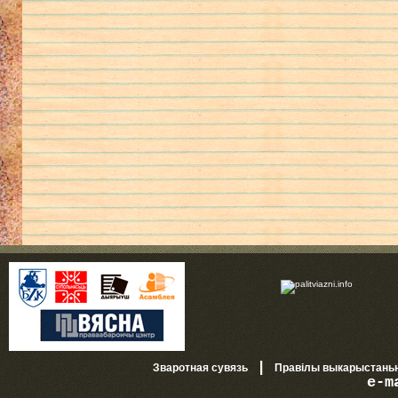
|
Зваротная сувязь
Правілы выкарыстань
e-m