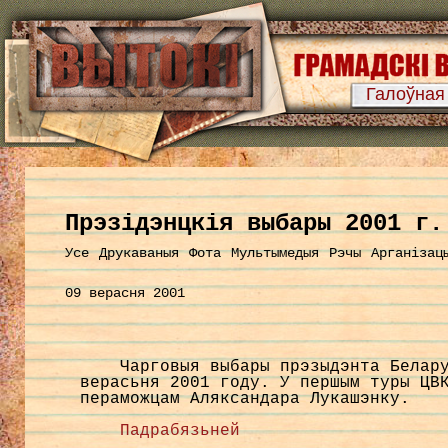
Галоўная
Прэзідэнцкія выбары 2001 г.
Усе
Друкаваныя
Фота
Мультымедыя
Рэчы
Арганізац
09 верасня 2001
Чарговыя выбары прэзыдэнта Белар
верасьня 2001 году. У першым туры ЦВ
пераможцам Аляксандара Лукашэнку.
Падрабязьней