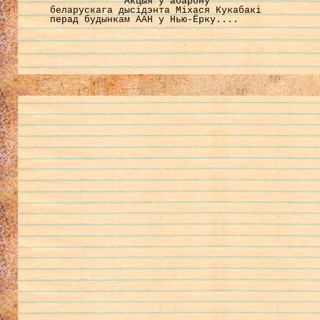
Акцыя ў абарону
беларускага дысідэнта Міхася Кукабакі
перад будынкам ААН у Нью-Ёрку....