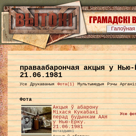
Галоўная
праваабарончая акцыя у Нью-
21.06.1981
Усе
Друкаваныя
Фота(1)
Мультымедыя
Рэчы
Аргані
Фота
Акцыя ў абарону
Міхася Кукабакі
Усе фо
перад будынкам ААН
у Нью-Ёрку.
21.06.1981
Фотаздымкі