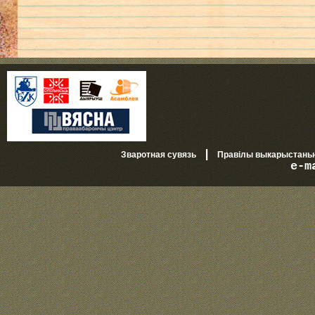
|
Зваротная сувязь
Правілы выкарыстань
e-m