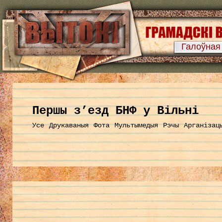
Галоўная
Першы з’езд БНФ у Вільні
Усе
Друкаваныя
Фота
Мультымедыя
Рэчы
Арганізац