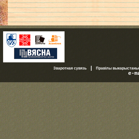
|
Зваротная сувязь
Правілы выкарыстань
e-m