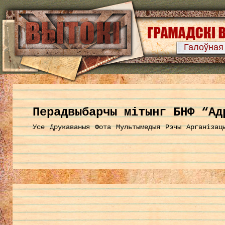
Галоўная
Перадвыбарчы мітынг БНФ “Ад
Усе
Друкаваныя
Фота
Мультымедыя
Рэчы
Арганізац