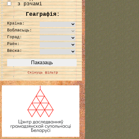
з рэчамі
Геаграфія:
Краіна:
Вобласьць:
Горад:
Раён:
Вёска:
Скінуць фільтр