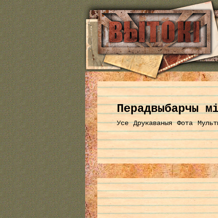
Перадвыбарчы м
Усе
Друкаваныя
Фота
Мульт