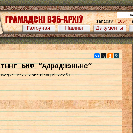
запісаў:
1067
, 
Галоўная
Навіны
Дакументы
ітынг БНФ “Адраджэньне”
ымедыя
Рэчы
Арганізацыі
Асобы