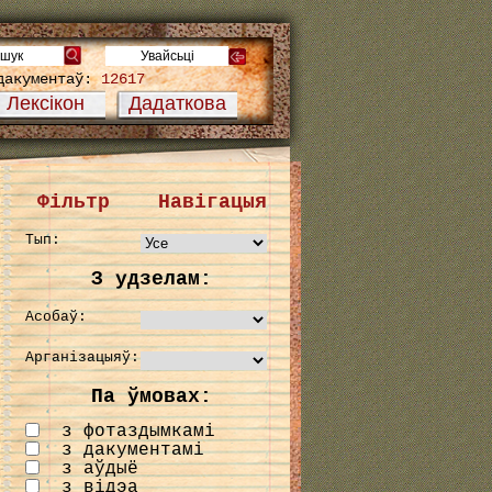
дакументаў:
12617
Лексікон
Дадаткова
Фільтр
Навігацыя
Тып:
З удзелам:
Асобаў:
Арганізацыяў:
Па ўмовах:
з фотаздымкамі
з дакументамі
з аўдыё
з відэа