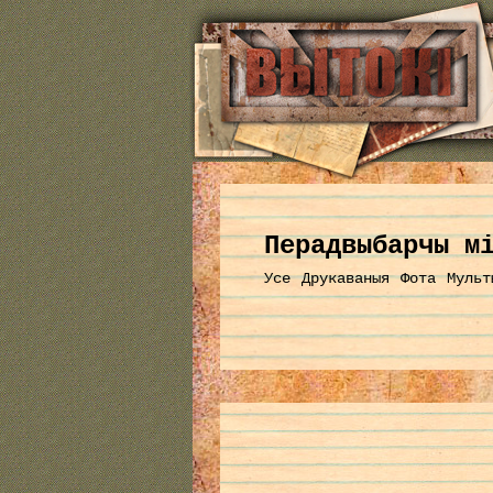
Перадвыбарчы м
Усе
Друкаваныя
Фота
Мульт