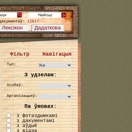
дакументаў:
12617
Лексікон
Дадаткова
Фільтр
Навігацыя
Тып:
З удзелам:
Асобаў:
Арганізацыяў:
Па ўмовах:
з фотаздымкамі
з дакументамі
з аўдыё
з відэа