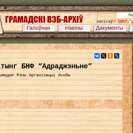
запісаў:
1067
, 
Галоўная
Навіны
Дакументы
ітынг БНФ “Адраджэньне”
ымедыя
Рэчы
Арганізацыі
Асобы