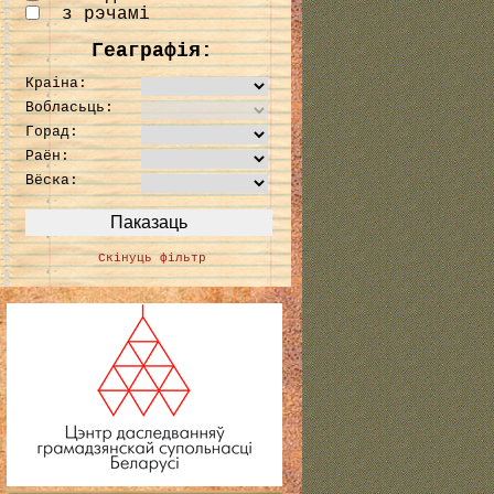
з рэчамі
Геаграфія:
Краіна:
Вобласьць:
Горад:
Раён:
Вёска:
Скінуць фільтр