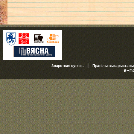
|
Зваротная сувязь
Правілы выкарыстань
e-m