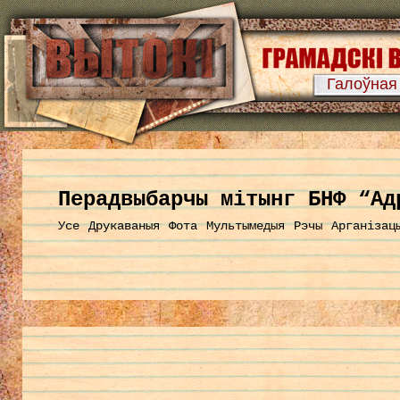
Галоўная
Перадвыбарчы мітынг БНФ “Ад
Усе
Друкаваныя
Фота
Мультымедыя
Рэчы
Арганізац