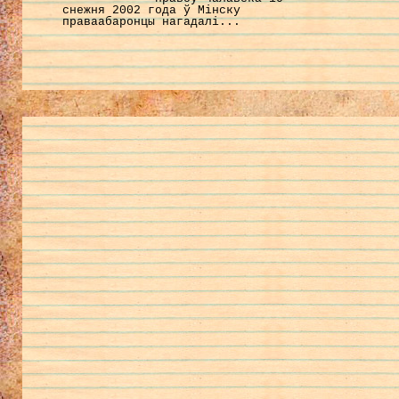
снежня 2002 года ў Мінску
праваабаронцы нагадалі...