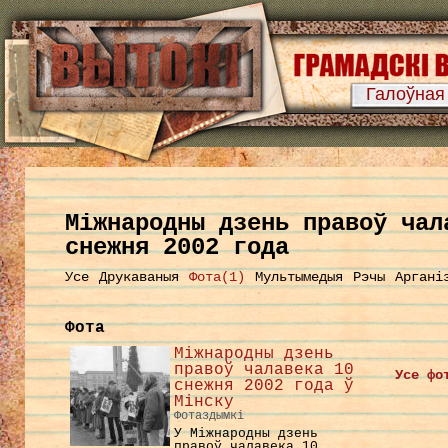
Галоўная
Міжнародны дзень правоў чал
снежня 2002 года
Усе
Друкаваныя
Фота(1)
Мультымедыя
Рэчы
Аргані
Фота
Міжнародны дзень
правоў чалавека 10
Усе фо
снежня 2002 года ў
Мінску
Фотаздымкі
У Міжнародны дзень
правоў чалавека 10